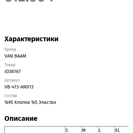
Характеристики
Бренд
VAN BAAM
Товар
ID38167
Артикул
VB-413-AN013
Состав
%95 Хлопок %5 Эластан
Описание
S
M
L
XL