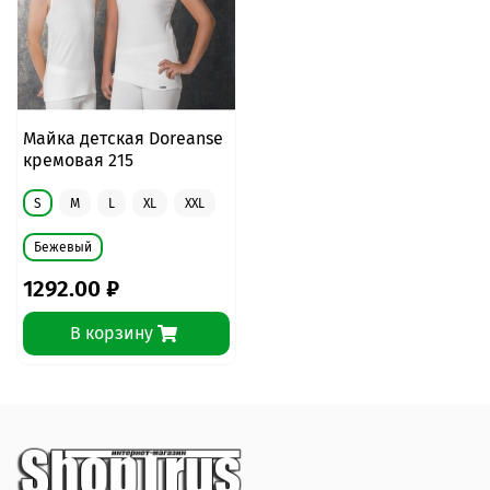
Майка детская Doreanse
кремовая 215
S
M
L
XL
XXL
Бежевый
1292.00 ₽
В корзину