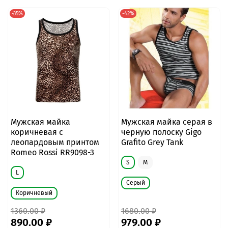
-35%
-42%
Мужская майка
Мужская майка серая в
коричневая с
черную полоску Gigo
леопардовым принтом
Grafito Grey Tank
Romeo Rossi RR9098-3
S
M
L
Серый
Коричневый
1360.00 ₽
1680.00 ₽
890.00 ₽
979.00 ₽