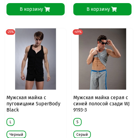
В корзину
В корзину
-25%
-49%
Мужская майка с
Мужская майка серая с
пуговицами SuperBody
синей полосой сзади WJ
Black
9193-3
L
S
Черный
Серый