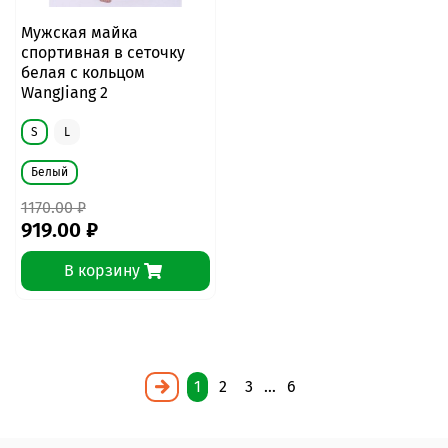
Мужская майка
спортивная в сеточку
белая с кольцом
WangJiang 2
S
L
Белый
1170.00 ₽
919.00 ₽
В корзину
1
2
3
…
6