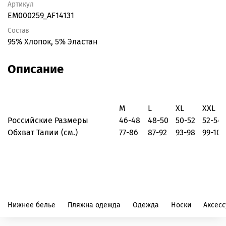
Артикул
EM000259_AF14131
Состав
95% Хлопок, 5% Эластан
Описание
M
L
XL
XXL
Российские Размеры
46-48
48-50
50-52
52-54
Обхват Талии (см.)
77-86
87-92
93-98
99-102
Нижнее белье
Пляжна одежда
Одежда
Носки
Аксес