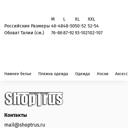
M
L
XL
XXL
Российские Размеры
46-48
48-50
50-52
52-54
Обхват Талии (см.)
76-86
87-92
93-102
102-107
Нижнее белье
Пляжна одежда
Одежда
Носки
Аксес
Контакты
mail@shoptrus.ru