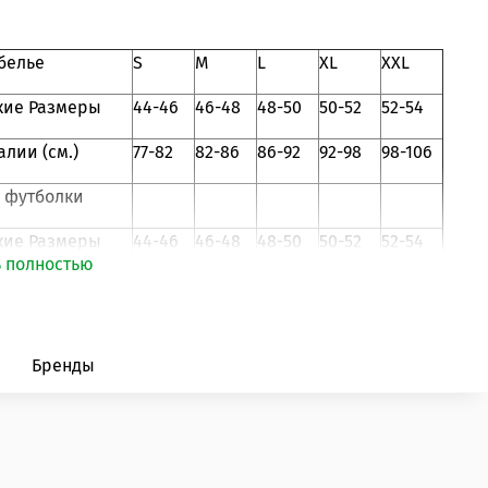
белье
S
M
L
XL
XXL
кие Размеры
44-46
46-48
48-50
50-52
52-54
алии (см.)
77-82
82-86
86-92
92-98
98-106
 футболки
кие Размеры
44-46
46-48
48-50
50-52
52-54
ь полностью
уди (см.)
87-92
93-98
99-104
105-108
109-112
роизводитель: Турция
Бренды