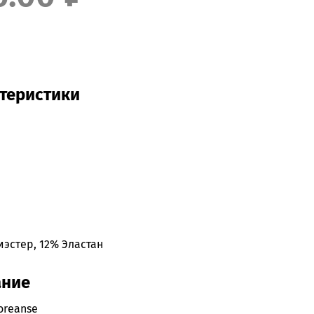
теристики
e
эстер, 12% Эластан
ание
oreanse