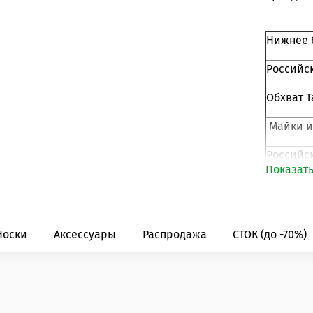
Нижнее 
Российс
Обхват Т
Майки и
Российс
Показат
Объем гр
Страна-п
Носки
Аксессуары
Распродажа
СТОК (до -70%)