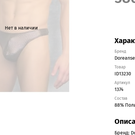
Нет в наличии
Харак
Бренд
Doreans
Товар
ID13230
Артикул
1374
Состав
88% Поли
Опис
Бренд: D