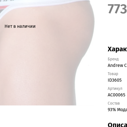
773
Нет в наличии
Харак
Бренд
Andrew C
Товар
ID3605
Артикул
AC00065
Состав
93% Мода
Опис