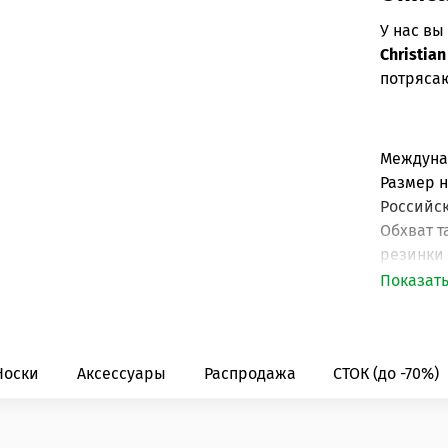
У нас в
Christian
потряса
Междун
Размер 
Российс
Обхват т
резинки 
Показат
Носки
Аксессуары
Распродажа
СТОК (до -70%)