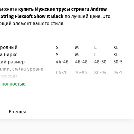
ы можете
купить Мужские трусы стринги Andrew
 String Flexsoft Show It Black
по лучшей цене. Это
ющий элемент вашего стиля.
ародный
S
M
L
XL
на бирке
S
M
L
XL
кий размер
44-46
46-48
48-50
50-52
алии, см
(на уровне
66-76
76-86
86-94
94-102
трусов)
ь полностью
Бренды