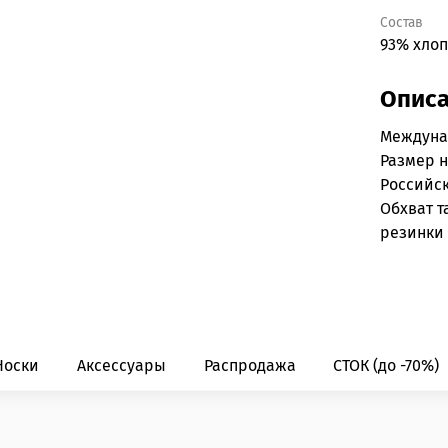
Состав
93% хлоп
Опис
Междун
Размер 
Российс
Обхват т
резинки 
Носки
Аксессуары
Распродажа
СТОК (до -70%)