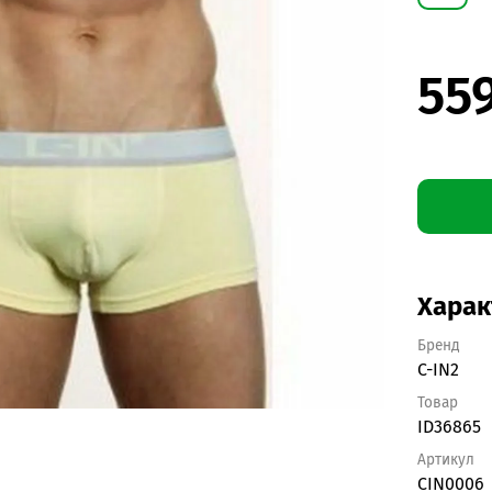
55
Харак
Бренд
C-IN2
Товар
ID36865
Артикул
CIN0006