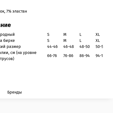
ок, 7% эластан
ание
ародный
S
M
L
XL
на бирке
S
M
L
XL
кий размер
44-46
46-48
48-50
50-52
алии, см
(на уровне
66-76
76-86
86-94
94-102
трусов)
Бренды