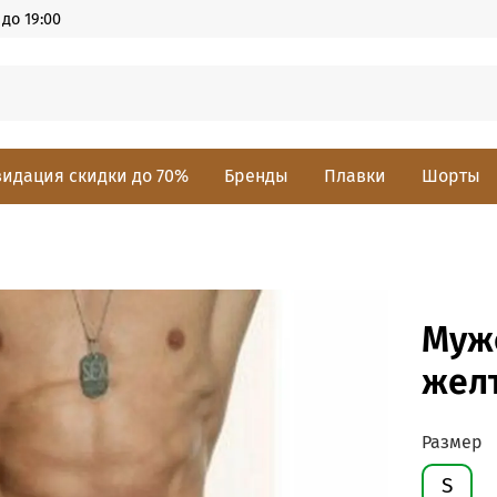
до 19:00
идация скидки до 70%
Бренды
Плавки
Шорты
Муж
желт
Размер
S