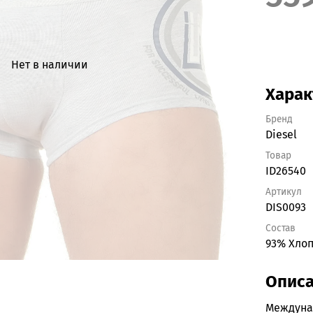
Нет в наличии
Харак
Бренд
Diesel
Товар
ID26540
Артикул
DIS0093
Состав
93% Хлоп
Опис
Междун