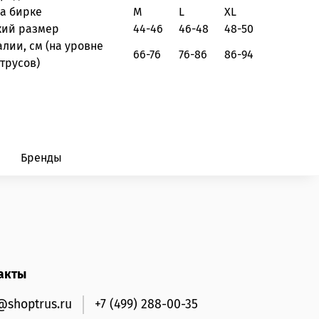
на бирке
M
L
XL
кий размер
44-46
46-48
48-50
алии, см
(на уровне
66-76
76-86
86-94
трусов)
Бренды
акты
@shoptrus.ru
+7 (499) 288-00-35