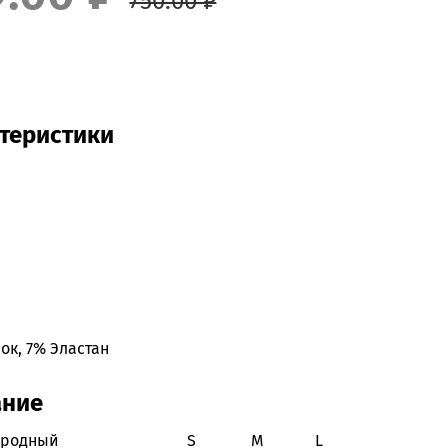
750.00 ₽
теристики
ок, 7% Эластан
ание
ародный
S
M
L