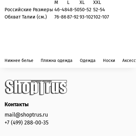
M
L
XL
XXL
Российские Размеры
46-48
48-50
50-52
52-54
Обхват Талии (см.)
76-86
87-92
93-102
102-107
Нижнее белье
Пляжна одежда
Одежда
Носки
Аксес
Контакты
mail@shoptrus.ru
+7 (499) 288-00-35