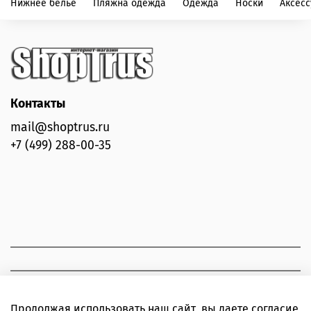
Нижнее белье
Пляжна одежда
Одежда
Носки
Аксес
Контакты
mail@shoptrus.ru
+7 (499) 288-00-35
Продолжая использовать наш сайт, вы даете согласие