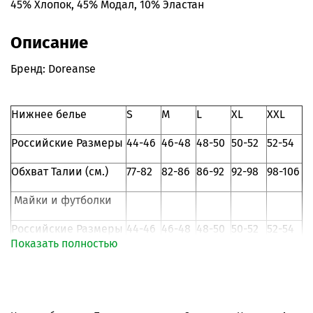
45% Хлопок, 45% Модал, 10% Эластан
Описание
Бренд: Doreanse
Нижнее белье
S
M
L
XL
XXL
Российские Размеры
44-46
46-48
48-50
50-52
52-54
Обхват Талии (см.)
77-82
82-86
86-92
92-98
98-106
Майки и футболки
Российские Размеры
44-46
46-48
48-50
50-52
52-54
Показать полностью
105-
109-
Объем груди (см.)
87-92
93-98
99-104
108
112
Страна-производитель: Турция