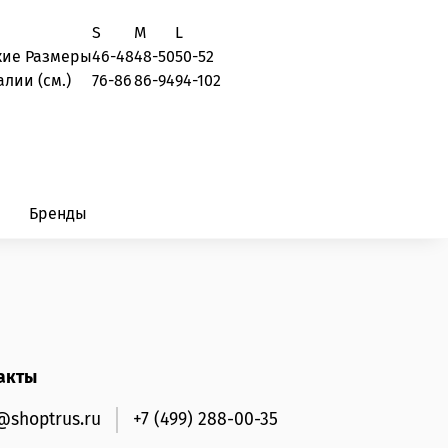
S
M
L
кие Размеры
46-48
48-50
50-52
алии (см.)
76-86
86-94
94-102
Бренды
акты
@shoptrus.ru
+7 (499) 288-00-35