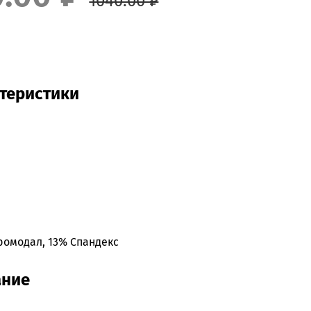
1040.00 ₽
теристики
ромодал, 13% Спандекс
ание