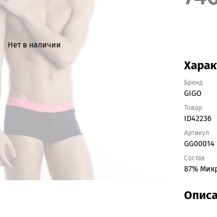
Нет в наличии
Харак
Бренд
GIGO
Товар
ID42236
Артикул
GG00014
Состав
87% Мик
Опис