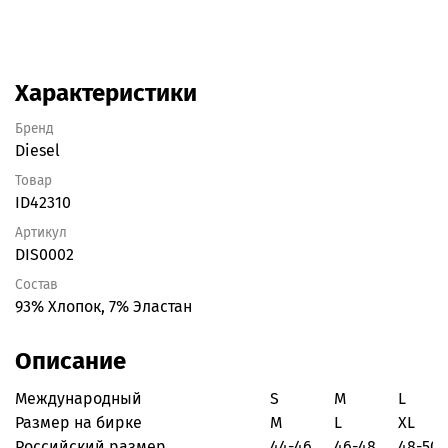
Характеристики
Бренд
Diesel
Товар
ID42310
Артикул
DIS0002
Состав
93% Хлопок, 7% Эластан
Описание
Международный
S
M
L
Размер на бирке
M
L
XL
Российский размер
44-46
46-48
48-50