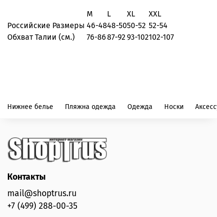
M
L
XL
XXL
Российские Размеры
46-48
48-50
50-52
52-54
Обхват Талии (см.)
76-86
87-92
93-102
102-107
Нижнее белье
Пляжна одежда
Одежда
Носки
Аксес
Контакты
mail@shoptrus.ru
+7 (499) 288-00-35