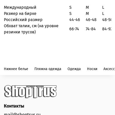
Международный
S
M
L
Размер на бирке
S
M
L
Российский размер
44-46
46-48
48-50
Обхват талии, см
(на уровне
66-74
74-84
84-92
резинки трусов)
Нижнее белье
Пляжна одежда
Одежда
Носки
Аксес
Контакты
mail@shoptrus.ru