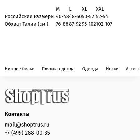
M
L
XL
XXL
Российские Размеры
46-48
48-50
50-52
52-54
Обхват Талии (см.)
76-86
87-92
93-102
102-107
Нижнее белье
Пляжна одежда
Одежда
Носки
Аксес
Контакты
mail@shoptrus.ru
+7 (499) 288-00-35