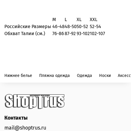
M
L
XL
XXL
Российские Размеры
46-48
48-50
50-52
52-54
Обхват Талии (см.)
76-86
87-92
93-102
102-107
Нижнее белье
Пляжна одежда
Одежда
Носки
Аксес
Контакты
mail@shoptrus.ru