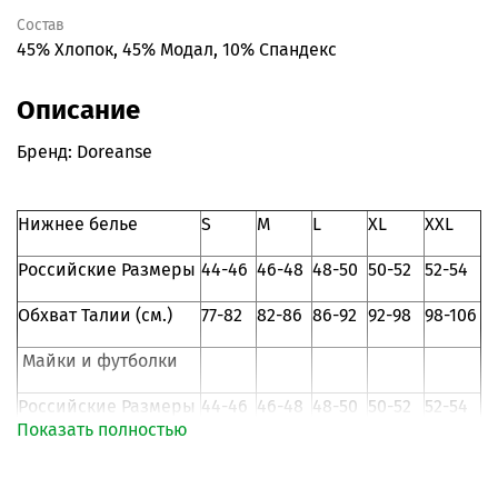
Состав
45% Хлопок, 45% Модал, 10% Спандекс
Описание
Бренд: Doreanse
Нижнее белье
S
M
L
XL
XXL
Российские Размеры
44-46
46-48
48-50
50-52
52-54
Обхват Талии (см.)
77-82
82-86
86-92
92-98
98-106
Майки и футболки
Российские Размеры
44-46
46-48
48-50
50-52
52-54
Показать полностью
105-
109-
Объем груди (см.)
87-92
93-98
99-104
108
112