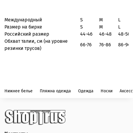
Международный
S
M
L
Размер на бирке
S
M
L
Российский размер
44-46
46-48
48-50
Обхват талии, см
(на уровне
66-76
76-86
86-94
резинки трусов)
Нижнее белье
Пляжна одежда
Одежда
Носки
Аксес