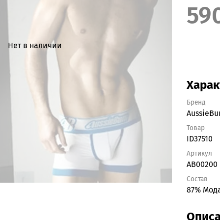
59
Нет в наличии
Харак
Бренд
AussieB
Товар
ID37510
Артикул
AB00200
Состав
87% Мода
Опис