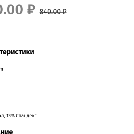
0.00 ₽
840.00 ₽
теристики
um
л, 13% Спандекс
ание