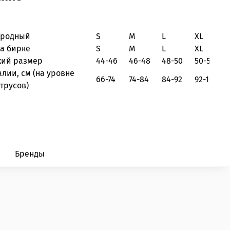
ародный
S
M
L
XL
на бирке
S
M
L
XL
кий размер
44-46
46-48
48-50
50-52
алии, см
(на уровне
66-74
74-84
84-92
92-100
трусов)
Бренды