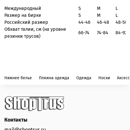
Международный
S
M
L
Размер на бирке
S
M
L
Российский размер
44-46
46-48
48-50
Обхват талии, см
(на уровне
66-74
74-84
84-92
резинки трусов)
Нижнее белье
Пляжна одежда
Одежда
Носки
Аксес
Контакты
mail@shoptrus.ru