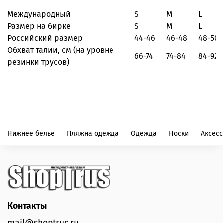
Международный
S
M
L
Размер на бирке
S
M
L
Российский размер
44-46
46-48
48-50
Обхват талии, см
(на уровне
66-74
74-84
84-92
резинки трусов)
Нижнее белье
Пляжна одежда
Одежда
Носки
Аксес
Контакты
mail@shoptrus.ru