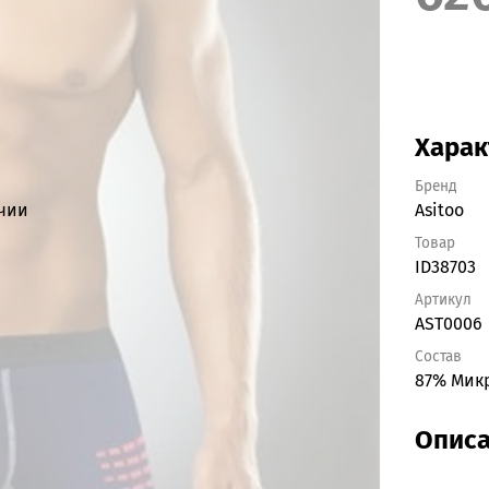
Харак
Бренд
ичии
Asitoo
Товар
ID38703
Артикул
AST0006
Состав
87% Мик
Опис