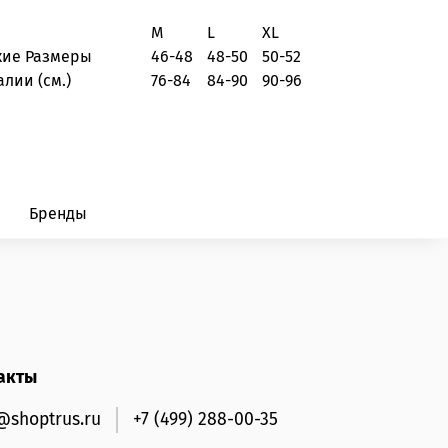
M
L
XL
кие Размеры
46-48
48-50
50-52
алии (см.)
76-84
84-90
90-96
Бренды
акты
@shoptrus.ru
+7 (499) 288-00-35