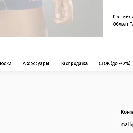
Российс
Обхват Т
Носки
Аксессуары
Распродажа
СТОК (до -70%)
Конт
mail