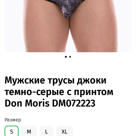
Мужские трусы джоки
темно-серые с принтом
Don Moris DM072223
Размер
S
M
L
XL