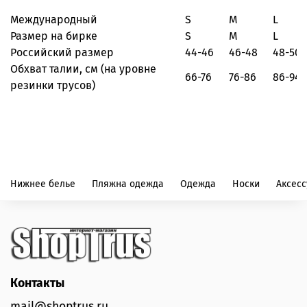
Международный
S
M
L
Размер на бирке
S
M
L
Российский размер
44-46
46-48
48-50
Обхват талии, см
(на уровне
66-76
76-86
86-94
резинки трусов)
Нижнее белье
Пляжна одежда
Одежда
Носки
Аксес
Контакты
mail@shoptrus.ru