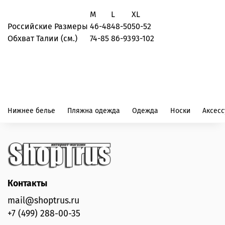
M
L
XL
Российские Размеры
46-48
48-50
50-52
Обхват Талии (см.)
74-85
86-93
93-102
Нижнее белье
Пляжна одежда
Одежда
Носки
Аксес
Контакты
mail@shoptrus.ru
+7 (499) 288-00-35