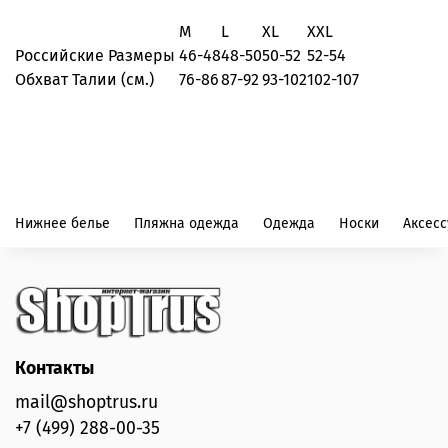
M
L
XL
XXL
Российские Размеры
46-48
48-50
50-52
52-54
Обхват Талии (см.)
76-86
87-92
93-102
102-107
Нижнее белье
Пляжна одежда
Одежда
Носки
Аксес
Контакты
mail@shoptrus.ru
+7 (499) 288-00-35