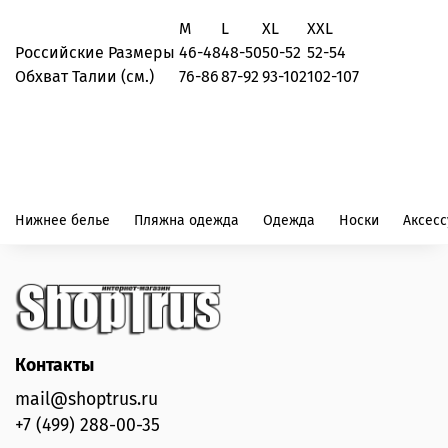
M
L
XL
XXL
Российские Размеры
46-48
48-50
50-52
52-54
Обхват Талии (см.)
76-86
87-92
93-102
102-107
Нижнее белье
Пляжна одежда
Одежда
Носки
Аксес
Контакты
mail@shoptrus.ru
+7 (499) 288-00-35