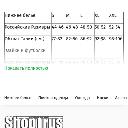
Нижнее белье
S
M
L
XL
XXL
Российские Размеры
44-46
46-48
48-50
50-52
52-54
Обхват Талии (см.)
77-82
82-86
86-92
92-98
98-106
Майки и футболки
Российские Размеры
44-46
46-48
48-50
50-52
52-54
Показать полностью
105-
109-
Объем груди (см.)
87-92
93-98
99-104
108
112
Страна-производитель: Турция
Нижнее белье
Пляжна одежда
Одежда
Носки
Аксес