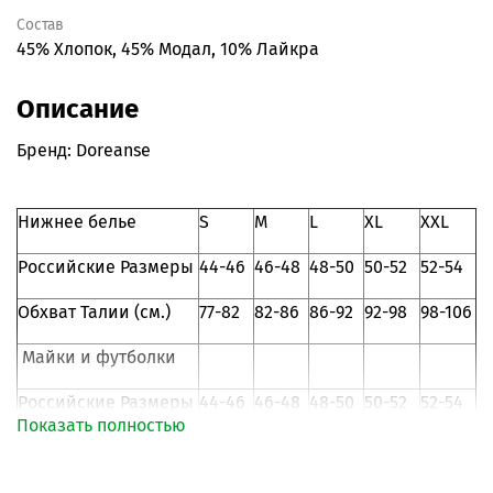
Состав
45% Хлопок, 45% Модал, 10% Лайкра
Описание
Бренд: Doreanse
Нижнее белье
S
M
L
XL
XXL
Российские Размеры
44-46
46-48
48-50
50-52
52-54
Обхват Талии (см.)
77-82
82-86
86-92
92-98
98-106
Майки и футболки
Российские Размеры
44-46
46-48
48-50
50-52
52-54
Показать полностью
105-
109-
Объем груди (см.)
87-92
93-98
99-104
108
112