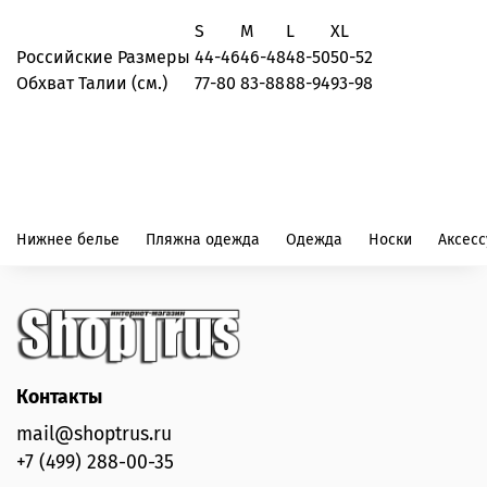
S
M
L
XL
Российские Размеры
44-46
46-48
48-50
50-52
Обхват Талии (см.)
77-80
83-88
88-94
93-98
Нижнее белье
Пляжна одежда
Одежда
Носки
Аксес
Контакты
mail@shoptrus.ru
+7 (499) 288-00-35