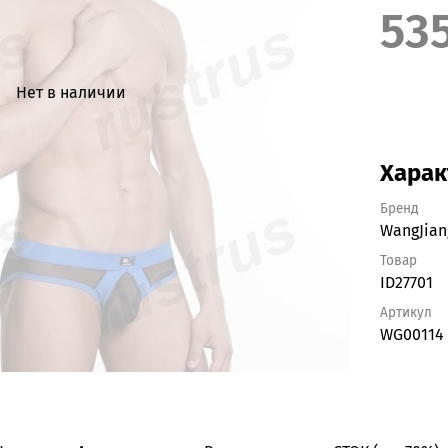
53
Нет в наличии
Харак
Бренд
WangJian
Товар
ID27701
Артикул
WG00114