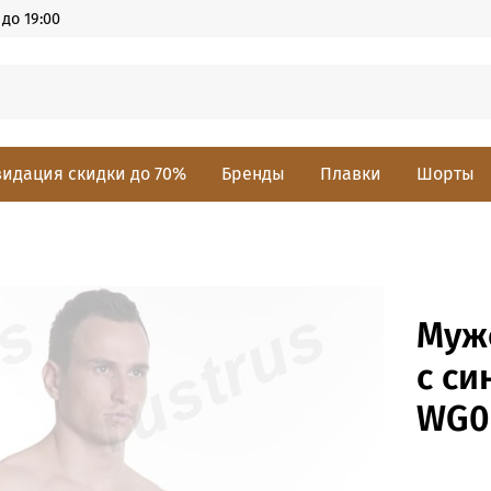
до 19:00
идация скидки до 70%
Бренды
Плавки
Шорты
Муж
с с
WG0