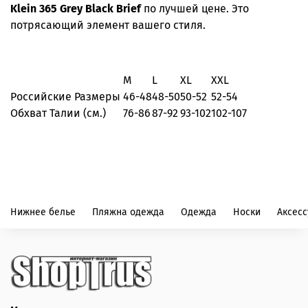
Klein 365 Grey Black Brief
по лучшей цене. Это
потрясающий элемент вашего стиля.
M
L
XL
XXL
Российские Размеры
46-48
48-50
50-52
52-54
Обхват Талии (см.)
76-86
87-92
93-102
102-107
Нижнее белье
Пляжна одежда
Одежда
Носки
Аксес