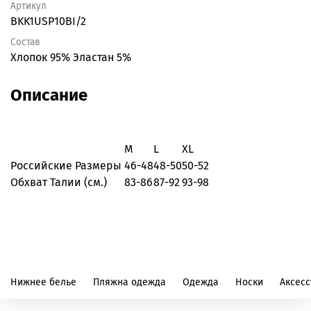
Артикул
BKK1USP10BI/2
Состав
Хлопок 95% Эластан 5%
Описание
M
L
XL
Российские Размеры
46-48
48-50
50-52
Обхват Талии (см.)
83-86
87-92
93-98
Нижнее белье
Пляжна одежда
Одежда
Носки
Аксес