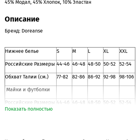
45% Модал, 45% Хлопок, 10% Эластан
Описание
Бренд: Doreanse
Нижнее белье
S
M
L
XL
XXL
Российские Размеры
44-46
46-48
48-50
50-52
52-54
Обхват Талии (см.)
77-82
82-86
86-92
92-98
98-106
Майки и футболки
Российские Размеры
44-46
46-48
48-50
50-52
52-54
Показать полностью
105-
109-
Объем груди (см.)
87-92
93-98
99-104
108
112
Страна-производитель: Турция