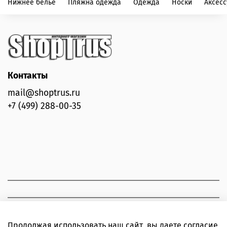
Нижнее белье
Пляжна одежда
Одежда
Носки
Аксес
Контакты
mail@shoptrus.ru
+7 (499) 288-00-35
Продолжая использовать наш сайт, вы даете согласие