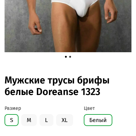
Мужские трусы брифы
белые Doreanse 1323
Размер
Цвет
S
M
L
XL
Белый