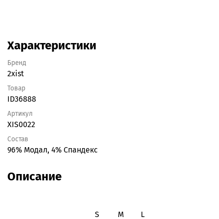
Характеристики
Бренд
2xist
Товар
ID36888
Артикул
XIS0022
Состав
96% Модал, 4% Спандекс
Описание
S
M
L