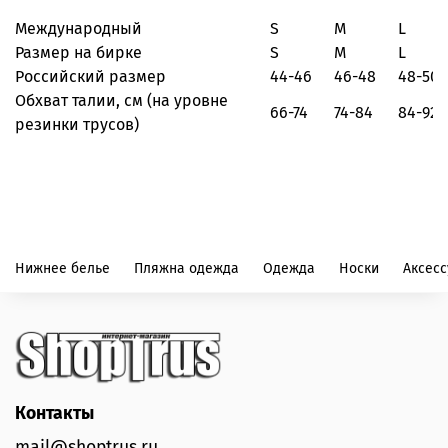
Международный
S
M
L
Размер на бирке
S
M
L
Российский размер
44-46
46-48
48-50
Обхват талии, см
(на уровне
66-74
74-84
84-92
резинки трусов)
Нижнее белье
Пляжна одежда
Одежда
Носки
Аксес
Контакты
mail@shoptrus.ru