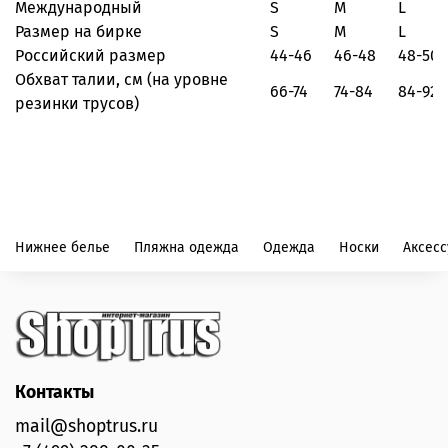
Международный
S
M
L
Размер на бирке
S
M
L
Российский размер
44-46
46-48
48-50
Обхват талии, см
(на уровне
66-74
74-84
84-92
резинки трусов)
Нижнее белье
Пляжна одежда
Одежда
Носки
Аксес
Контакты
mail@shoptrus.ru