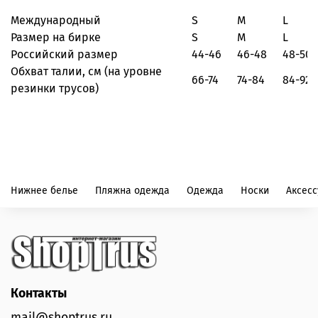
Международный
S
M
L
Размер на бирке
S
M
L
Российский размер
44-46
46-48
48-50
Обхват талии, см
(на уровне
66-74
74-84
84-92
резинки трусов)
Нижнее белье
Пляжна одежда
Одежда
Носки
Аксес
Контакты
mail@shoptrus.ru