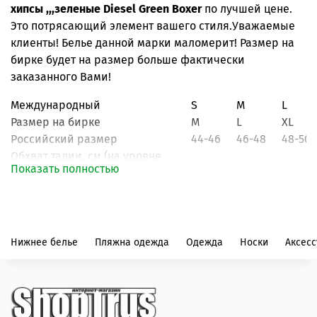
хипсы ,,,зеленые Diesel Green Boxer
по лучшей цене.
Это потрясающий элемент вашего стиля.Уважаемые
клиенты! Белье данной марки маломерит! Размер на
бирке будет на размер больше фактически
заказанного Вами!
Международный
S
M
L
Размер на бирке
M
L
XL
Российский размер
44-46
46-48
48-50
Обхват талии, см
(на уровне
66-76
76-86
86-94
Показать полностью
резинки трусов)
Нижнее белье
Пляжна одежда
Одежда
Носки
Аксес