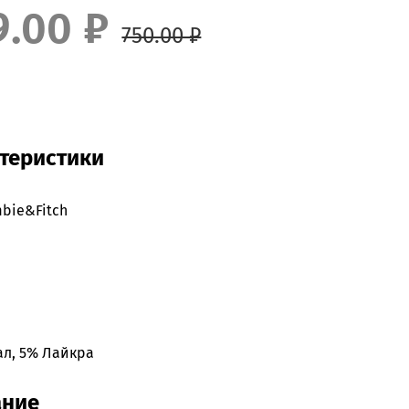
9.00 ₽
750.00 ₽
теристики
bie&Fitch
ал, 5% Лайкра
ание