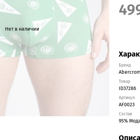
49
Нет в наличии
Харак
Бренд
Abercrom
Товар
ID37286
Артикул
AF0023
Состав
95% Мод
Опис