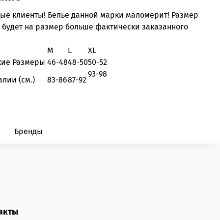
ые клиенты! Белье данной марки маломерит! Размер
 будет на размер больше фактически заказанного
M
L
XL
кие Размеры
46-48
48-50
50-52
93-98
алии (см.)
83-86
87-92
Бренды
акты