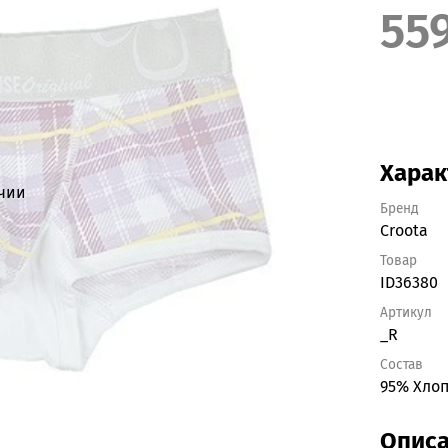
55
Харак
ичии
Бренд
Croota
Товар
ID36380
Артикул
_R
Состав
95% Хлоп
Опис