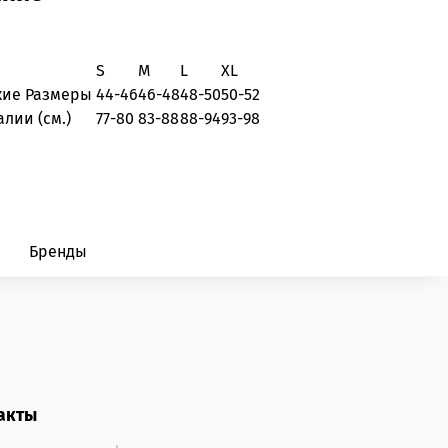
S
M
L
XL
кие Размеры
44-46
46-48
48-50
50-52
алии (см.)
77-80
83-88
88-94
93-98
Бренды
акты