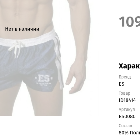
10
Нет в наличии
Харак
Бренд
ES
Товар
ID18414
Артикул
ES0080
Состав
80% Поли