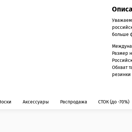
Опис
Уважаем
российск
больше 
Междун
Размер 
Российс
Обхват т
резинки 
Носки
Аксессуары
Распродажа
СТОК (до -70%)