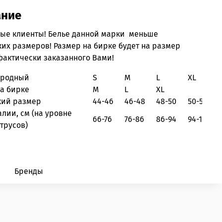
ание
ые клиенты! Белье данной марки меньше
их размеров! Размер на бирке будет на размер
фактически заказанного Вами!
ародный
S
M
L
XL
на бирке
M
L
XL
кий размер
44-46
46-48
48-50
50-52
алии, см
(на уровне
66-76
76-86
86-94
94-102
трусов)
Бренды