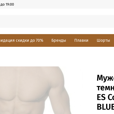
до 19:00
идация скидки до 70%
Бренды
Плавки
Шорты
Муж
темн
ES C
BLU