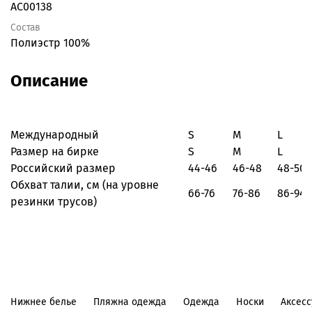
AC00138
Состав
Полиэстр 100%
Описание
Международный
S
M
L
Размер на бирке
S
M
L
Российский размер
44-46
46-48
48-50
Обхват талии, см
(на уровне
66-76
76-86
86-94
резинки трусов)
Нижнее белье
Пляжна одежда
Одежда
Носки
Аксес