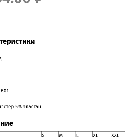
теристики
M
SB01
эстер 5% Эластан
ание
S
M
L
XL
XXL