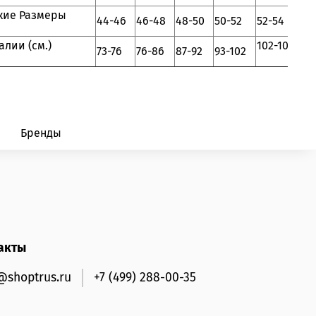
кие Размеры
44-46
46-48
48-50
50-52
52-54
алии (см.)
102-107
73-76
76-86
87-92
93-102
Бренды
акты
@shoptrus.ru
+7 (499) 288-00-35