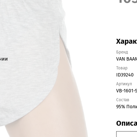
Харак
Бренд
ичии
VAN BAA
Товар
ID39240
Артикул
VB-1601-
Состав
95% Поли
Опис