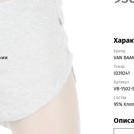
Харак
Бренд
ичии
VAN BAA
Товар
ID39241
Артикул
VB-1502-
Состав
95% Хлоп
Опис