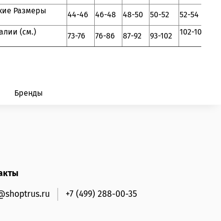
кие Размеры
44-46
46-48
48-50
50-52
52-54
алии (см.)
102-107
73-76
76-86
87-92
93-102
Бренды
акты
@shoptrus.ru
+7 (499) 288-00-35