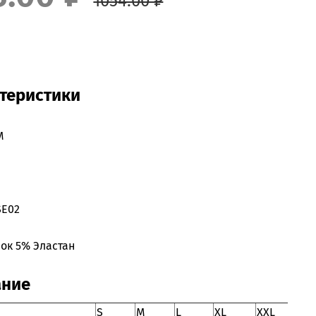
1054.00 ₽
теристики
M
SE02
ок 5% Эластан
ание
S
M
L
XL
XXL