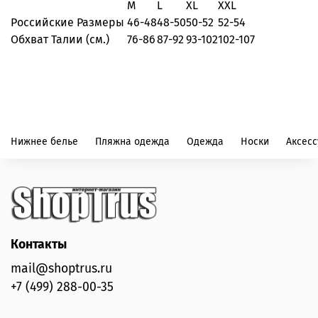
M
L
XL
XXL
Российские Размеры
46-48
48-50
50-52
52-54
Обхват Талии (см.)
76-86
87-92
93-102
102-107
Нижнее белье
Пляжна одежда
Одежда
Носки
Аксес
Контакты
mail@shoptrus.ru
+7 (499) 288-00-35