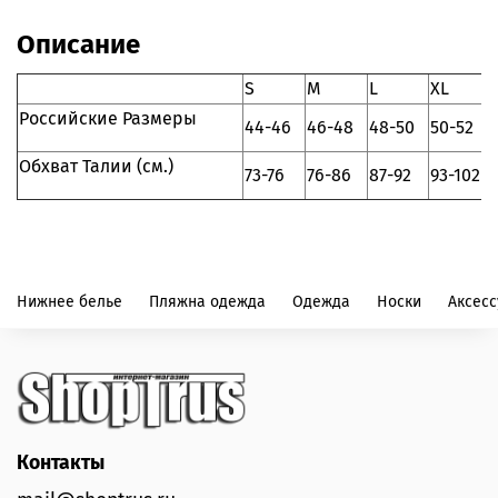
Описание
S
M
L
XL
Российские Размеры
44-46
46-48
48-50
50-52
Обхват Талии (см.)
73-76
76-86
87-92
93-102
Нижнее белье
Пляжна одежда
Одежда
Носки
Аксес
Контакты