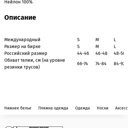
Нейлон 100%
Описание
Международный
S
M
L
Размер на бирке
S
M
L
Российский размер
44-46
46-48
48-50
Обхват талии, см
(на уровне
66-74
74-84
84-92
резинки трусов)
Нижнее белье
Пляжна одежда
Одежда
Носки
Аксес