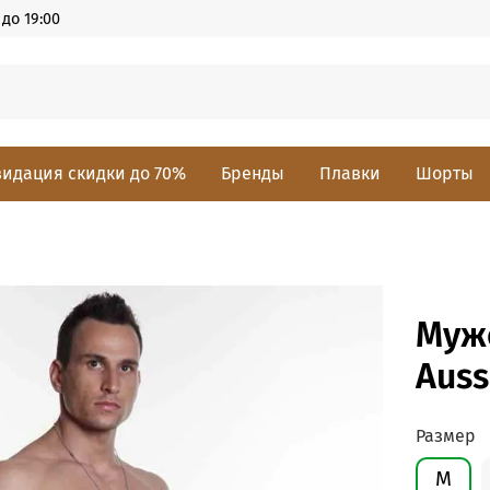
до 19:00
идация скидки до 70%
Бренды
Плавки
Шорты
Муж
Auss
Размер
M