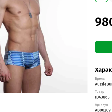
98
Харак
Бренд
AussieB
Товар
ID43865
Артикул
AB00209