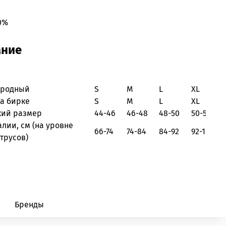
0%
ание
ародный
S
M
L
XL
на бирке
S
M
L
XL
кий размер
44-46
46-48
48-50
50-52
алии, см
(на уровне
66-74
74-84
84-92
92-100
трусов)
Бренды